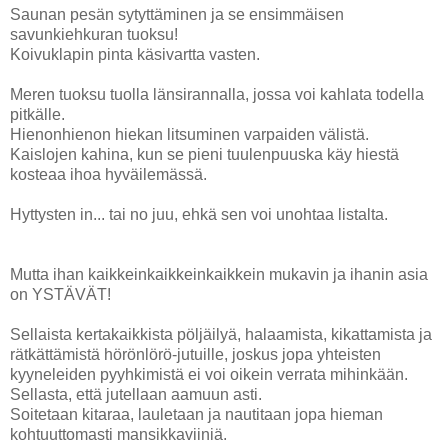
Saunan pesän sytyttäminen ja se ensimmäisen
savunkiehkuran tuoksu!
Koivuklapin pinta käsivartta vasten.
Meren tuoksu tuolla länsirannalla, jossa voi kahlata todella
pitkälle.
Hienonhienon hiekan litsuminen varpaiden välistä.
Kaislojen kahina, kun se pieni tuulenpuuska käy hiestä
kosteaa ihoa hyväilemässä.
Hyttysten in... tai no juu, ehkä sen voi unohtaa listalta.
Mutta ihan kaikkeinkaikkeinkaikkein mukavin ja ihanin asia
on YSTÄVÄT!
Sellaista kertakaikkista pöljäilyä, halaamista, kikattamista ja
rätkättämistä hörönlörö-jutuille, joskus jopa yhteisten
kyyneleiden pyyhkimistä ei voi oikein verrata mihinkään.
Sellasta, että jutellaan aamuun asti.
Soitetaan kitaraa, lauletaan ja nautitaan jopa hieman
kohtuuttomasti mansikkaviiniä.