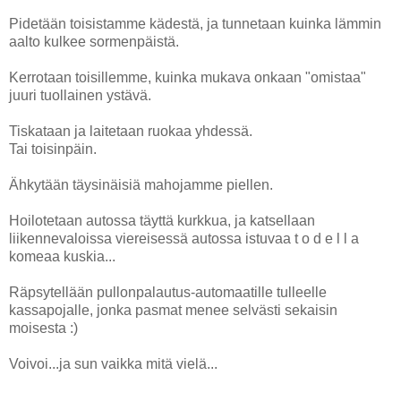
Pidetään toisistamme kädestä, ja tunnetaan kuinka lämmin
aalto kulkee sormenpäistä.
Kerrotaan toisillemme, kuinka mukava onkaan "omistaa"
juuri tuollainen ystävä.
Tiskataan ja laitetaan ruokaa yhdessä.
Tai toisinpäin.
Ähkytään täysinäisiä mahojamme piellen.
Hoilotetaan autossa täyttä kurkkua, ja katsellaan
liikennevaloissa viereisessä autossa istuvaa t o d e l l a
komeaa kuskia...
Räpsytellään pullonpalautus-automaatille tulleelle
kassapojalle, jonka pasmat menee selvästi sekaisin
moisesta :)
Voivoi...ja sun vaikka mitä vielä...