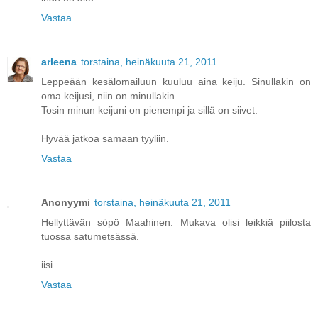
Vastaa
arleena
torstaina, heinäkuuta 21, 2011
Leppeään kesälomailuun kuuluu aina keiju. Sinullakin on
oma keijusi, niin on minullakin.
Tosin minun keijuni on pienempi ja sillä on siivet.
Hyvää jatkoa samaan tyyliin.
Vastaa
Anonyymi
torstaina, heinäkuuta 21, 2011
Hellyttävän söpö Maahinen. Mukava olisi leikkiä piilosta
tuossa satumetsässä.
iisi
Vastaa