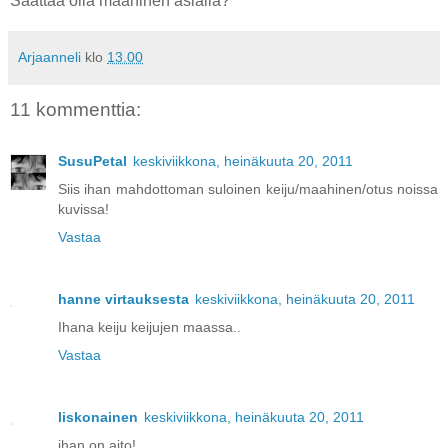
Saattaa olla maahinen asialla?
Arjaanneli
klo
13.00
11 kommenttia:
SusuPetal
keskiviikkona, heinäkuuta 20, 2011
Siis ihan mahdottoman suloinen keiju/maahinen/otus noissa
kuvissa!
Vastaa
hanne virtauksesta
keskiviikkona, heinäkuuta 20, 2011
Ihana keiju keijujen maassa..
Vastaa
liskonainen
keskiviikkona, heinäkuuta 20, 2011
ihan on aito!