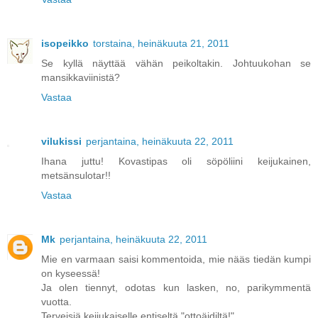
isopeikko
torstaina, heinäkuuta 21, 2011
Se kyllä näyttää vähän peikoltakin. Johtuukohan se
mansikkaviinistä?
Vastaa
vilukissi
perjantaina, heinäkuuta 22, 2011
Ihana juttu! Kovastipas oli söpöliini keijukainen,
metsänsulotar!!
Vastaa
Mk
perjantaina, heinäkuuta 22, 2011
Mie en varmaan saisi kommentoida, mie nääs tiedän kumpi
on kyseessä!
Ja olen tiennyt, odotas kun lasken, no, parikymmentä
vuotta.
Terveisiä keijukaiselle entiseltä "ottoäidiltä!"