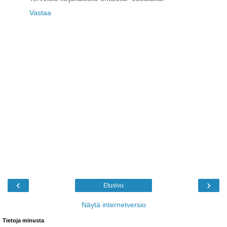
Vastaa
‹
›
Etusivu
Näytä internetversio
Tietoja minusta