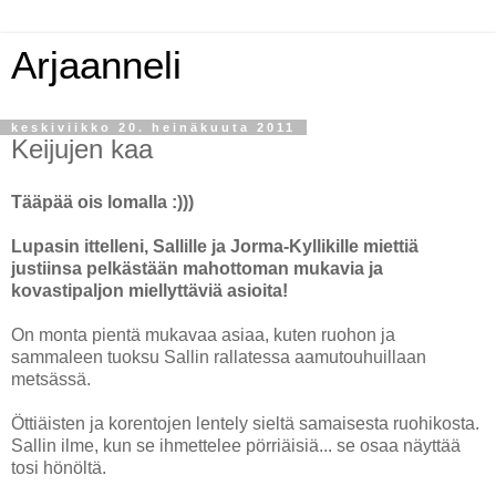
Arjaanneli
keskiviikko 20. heinäkuuta 2011
Keijujen kaa
Tääpää ois lomalla :)))
Lupasin ittelleni, Sallille ja Jorma-Kyllikille miettiä
justiinsa pelkästään mahottoman mukavia ja
kovastipaljon miellyttäviä asioita!
On monta pientä mukavaa asiaa, kuten ruohon ja
sammaleen tuoksu Sallin rallatessa aamutouhuillaan
metsässä.
Öttiäisten ja korentojen lentely sieltä samaisesta ruohikosta.
Sallin ilme, kun se ihmettelee pörriäisiä... se osaa näyttää
tosi hönöltä.