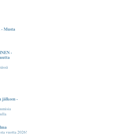
 - Musta
NEN -
 mutta
mässä
 jälkeen -
umisia
ulla
lma
ista vuotta 2026!