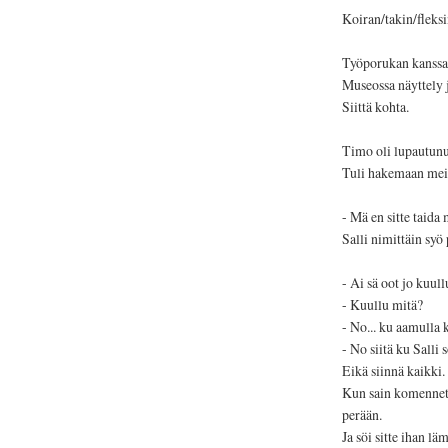
Koiran/takin/fleks
Työporukan kanssa 
Museossa näyttely j
Siittä kohta.
Timo oli lupautunut
Tuli hakemaan meitä
- Mä en sitte taida
Salli nimittäin syö
- Ai sä oot jo kuull
- Kuullu mitä?
- No... ku aamulla k
- No siitä ku Salli
Eikä siinnä kaikki.
Kun sain komennettu
perään.
Ja söi sitte ihan lä