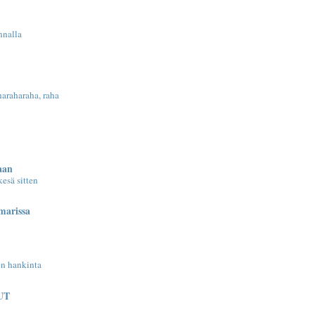
nnalla
araharaha, raha
aan
esä sitten
arissa
n hankinta
UT