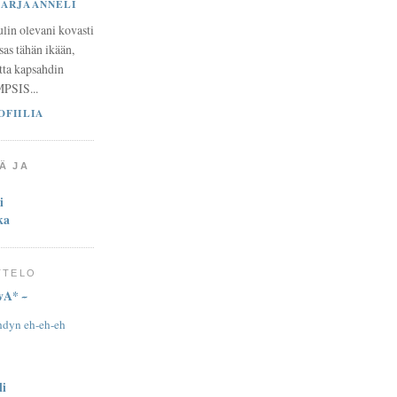
ARJAANNELI
lin olevani kovasti
sas tähän ikään,
ta kapsahdin
MPSIS...
OFIILIA
Ä JA
i
ka
TTELO
A* ~
hdyn eh-eh-eh
li