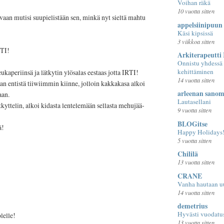
Voihan räkä
10 vuotta sitten
y vaan mutisi suupielistään sen, minkä nyt sieltä mahtu
appelsiinipuun 
Käsi kipsissä
3 viikkoa sitten
ETI!
Arkiterapeutti
Onnistu yhdessä 
kehittäminen
ukaperiinsä ja lätkytin ylösalas eestaas jotta IRTI!
14 vuotta sitten
an entistä tiiwiimmin kiinne, jolloin kakkakasa alkoi
arleenan sanom
aan.
Lautasellani
tkyttelin, alkoi kidasta lentelemään sellasta mehujää-
9 vuotta sitten
BLOGitse
ä!
Happy Holidays
5 vuotta sitten
Chililä
13 vuotta sitten
CRANE
Vanha hautaan uu
14 vuotta sitten
demetrius
Hyvästi vuodatu
lelle!
13 vuotta sitten