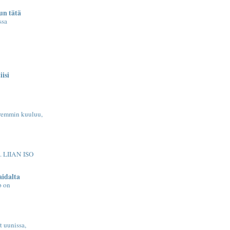
sun tätä
ssa
isi
remmin kuuluu,
 LIIAN ISO
idalta
p on
t uunissa,