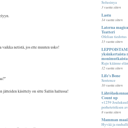
Solusinya
3 vuotta sitten
Lastu
elyyn.
14 vuotta sitten
Laterna magica
Teatteri
Ofelian tiedotus
13 vuotta sitten
taa vaikka netistä, jos ette muuten usko!
LEPPOISTAMI
yksinkertaista
monimutkaista
Raju käänne elä
12 vuotta sitten
Life's Bone
aa?"
Sentence
10 vuotta sitten
 jätteiden käsittely on sitte Sallin hallussa!
Lähtölaskennan
Count up
+1259 Joulukuul
perhetetriksen av
8 vuotta sitten
Mamman maai
Hyvää ja rauhall