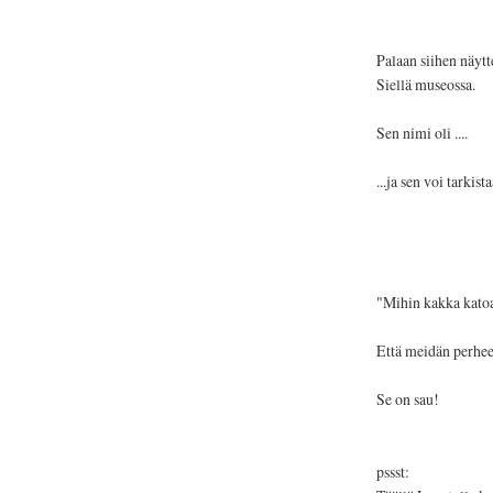
Palaan siihen näytt
Siellä museossa.
Sen nimi oli ....
...ja sen voi tarkis
"Mihin kakka kato
Että meidän perheen
Se on sau!
pssst: