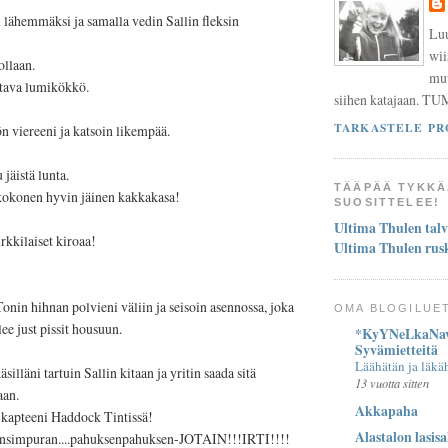
lähemmäksi ja samalla vedin Sallin fleksin
Luu
wii
ollaan.
mut
ltava lumikökkö.
siihen katajaan. TU
TARKASTELE PR
n viereeni ja katsoin likempää.
 jäistä lunta.
TÄÄPÄÄ TYKKÄ
 kokonen hyvin jäinen kakkakasa!
SUOSITTELEE!
Ultima Thulen talv
rkkilaiset kiroaa!
Ultima Thulen rus
nin hihnan polvieni väliin ja seisoin asennossa, joka
OMA BLOGILUE
lee just pissit housuun.
*KyYNeLkaNav
Syvämietteitä
Läähätän ja läkä
silläni tartuin Sallin kitaan ja yritin saada sitä
13 vuotta sitten
aan.
Akkapaha
 kapteeni Haddock Tintissä!
Alastalon lasisa
nsimpuran....pahuksenpahuksen-JOTAIN!!!IRTI!!!!