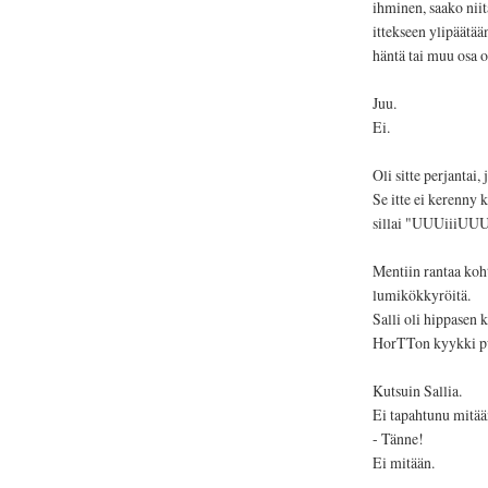
ihminen, saako nii
ittekseen ylipäätää
häntä tai muu osa oi
Juu.
Ei.
Oli sitte perjantai,
Se itte ei kerenny 
sillai "UUUiiiUUUi
Mentiin rantaa koht
lumikökkyröitä.
Salli oli hippasen
HorTTon kyykki pu
Kutsuin Sallia.
Ei tapahtunu mitää
- Tänne!
Ei mitään.