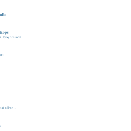
alla
 Kops
/ Työyhteisön
at
!
si alkaa...
s