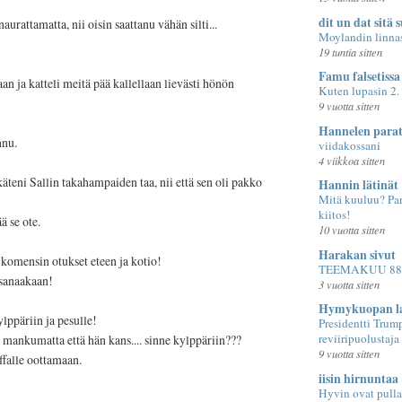
dit un dat sitä 
naurattamatta, nii oisin saattanu vähän silti...
Moylandin linna
19 tuntia sitten
Famu falsetissa
llaan ja katteli meitä pää kallellaan lievästi hönön
Kuten lupasin 2.
9 vuotta sitten
Hannelen parati
nnu.
viidakossani
4 viikkoa sitten
äteni Sallin takahampaiden taa, nii että sen oli pakko
Hannin lätinät
Mitä kuuluu? Pa
kiitos!
ä se ote.
10 vuotta sitten
Harakan sivut
 komensin otukset eteen ja kotio!
TEEMAKUU 88.
sanaakaan!
3 vuotta sitten
Hymykuopan la
ppäriin ja pesulle!
Presidentti Trum
reviiripuolustaja
 mankumatta että hän kans.... sinne kylppäriin???
9 vuotta sitten
ffalle oottamaan.
iisin hirnuntaa
Hyvin ovat pulla