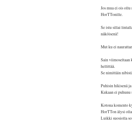
Jos mua ei ois ollu 
HorTTonille.
Se istu sillai linta
näköisenä!
Mut ku ei nauratta
Sain viimoseltaan k
hellittää.
Se nimittäin nibistä
Puhisin hikisenä ja
Kukaan ei puhunu 
Kotona komento kyl
HorTTon älysi olla
Luikki suosiolla so