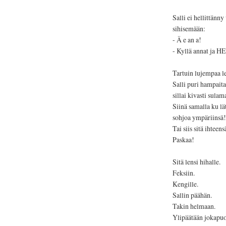
Salli ei hellittänn
sihisemään:
- Ä e an a!
- Kyllä annat ja H
Tartuin lujempaa le
Salli puri hampaita
sillai kivasti sulam
Siinä samalla ku lä
sohjoa ympäriinsä!
Tai siis sitä ihteens
Paskaa!
Sitä lensi hihalle.
Feksiin.
Kengille.
Sallin päähän.
Takin helmaan.
Ylipäätään jokapuo