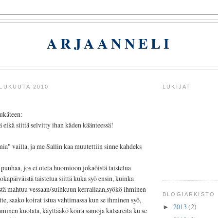
ARJAANNELI
ULUKUUTA 2010
LUKIJAT
tukäteen:
sä eikä siittä selvitty ihan käden käänteessä!
a" vailla, ja me Sallin kaa muutettiin sinne kahdeks
puuhaa, jos ei oteta huomioon jokaöistä taistelua
okapäiväistä taistelua siittä kuka syö ensin, kuinka
tä mahtuu vessaan/suihkuun kerrallaan,syökö ihminen
BLOGIARKISTO
te, saako koirat istua vahtimassa kun se ihminen syö,
2013
(2)
►
hminen kuolata, käyttääkö koira samoja kalsareita ku se