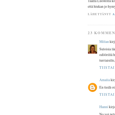
Täällä Luostolla ko 
että hiukan jo hym
LÄHETTÄNYT
A
23 KOMMEN
Millan
kirjo
Suloisia lä
odöörillä 
turriaisill
TIISTAI
Amalia
kirj
En tiedä o
TIISTAI
Hanni
kirjo
No voi pel