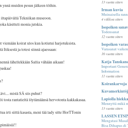
13 vuotta sitten
in ynnä muiden pesun jälkeen töihin.
Irman kuvia
Muinaisella rann
iltapäivällä Tekniikan museoon.
4 viikkoa sitten
oka käsitteli monia jutskia.
Isopeikon sana
Todensanat
12 vuotta sitten
 viemään koirat ulos kun kotiutui harjotuksista.
Isopeikon vara
Varasanat vaiken
 Itiksestä ja totesi siinnä ajaessaan:
16 vuotta sitten
Katja Tanskan
 mennä lähellekkään Sallia vähään aikaan!
Important Gener
 paskaa!
Information
11 vuotta sitten
u?
Koirankarvoja
Kuvamerkintö
ävi.... mistä SÄ siis puhut?
Lapiolla hiekk
 söi tosta rantatieltä löytämäänsä hervotonta kakkakasaa.
Mennyttä mikä 
13 vuotta sitten
a irti siittä kasasta, meni tää lady sitte HorTTonin
LASSEN ETSI
Mengatasi Masal
mpimäisiä!!
Bisa Dihapus di 