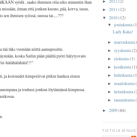
2012
(2)
►
täKÄÄN syödä , saako ihminen olla edes minuutin ihan
n missään, ilman että jonkun kuono, pää, korva, tassu,
2011
(12)
►
s sen ihmisen sylissä, suussa tai.....???
2010
(12)
▼
joulukuuta
(1
▼
Lady Kaka!
marraskuuta
►
 ja tää läks viemään niittä aamupissille.
syyskuuta
(2)
►
käymään, koska Sallin pään päällä pyöri hälytysvalo
elokuuta
(1)
►
ii-hätähätähätä!!!"
kesäkuuta
(1)
►
huhtikuuta
(1
►
i, ja koiruudet kimpoilivat pitkin hankea etsien
maaliskuuta
►
 kauempana ja touhusi jonkun löytämänsä kimpussa.
helmikuuta
(
►
sikossa.
tammikuuta
►
2009
(84)
►
n.
TIETOJA MINUS