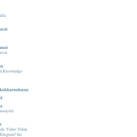
alla
varat
sanat
evat
en
al Knowledge
 kukkaruukussa
jä
aa
mennyttä
N
ah: Video Tidak
Telegram? Ini