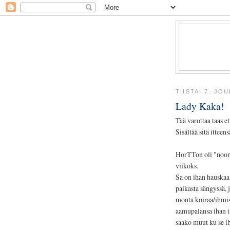
TIISTAI 7. JO
Lady Kaka!
Tää varottaa taas e
Sisältää sitä itteen
HorTTon oli "noomi
viikoks.
Sa on ihan hauskaa 
paikasta sängyssä, j
monta koiraa/ihmis
aamupalansa ihan it
saako muut ku se i