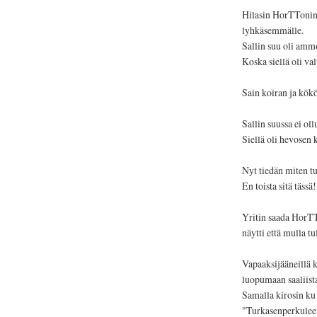
Hilasin HorTTonin 
lyhkäsemmälle.
Sallin suu oli amm
Koska siellä oli va
Sain koiran ja kökö
Sallin suussa ei ollu
Siellä oli hevosen
Nyt tiedän miten tu
En toista sitä tässä!
Yritin saada HorTTo
näytti että mulla tu
Vapaaksijääneillä kä
luopumaan saaliist
Samalla kirosin ku
"Turkasenperkulee