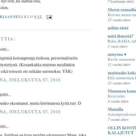
nyt oon, nii saattaa olla,
7 kuukautta sitten
yilen.
Meren rannalla
Kotona meren ra
RJAANNELI
KLO
9.12
15 vuotta sitten
mihin tästä
mitä ihmettä?
TTIA:
Raha, RAHA, rah
1 vuosi sitten
itti...
mizyéna ♥
mpimiä koiranpusuja tiedossa, persoonallisella
Kevät sunnuntai
höystettynä. (Kissankakka maistuu meidänkin
11 vuotta sitten
e, eikä totisesti ole mikään sulotuoksu. YÄK)
muistaako kuk
Että semmoinen k
NA, JOULUKUUTA 07, 2010
13 vuotta sitten
Mummon kamm
oitti...
Kesä tulee
8 vuotta sitten
isinko okesntanut, mutta hörönaurua kyllä tuli :D
Muualla
NA, JOULUKUUTA 07, 2010
Astianpesukonee
7 vuotta sitten
itti...
OLLIN KOOT
KALAJUTUT
se, Sallihan on kuin meidän edesmennyt Manu, joka